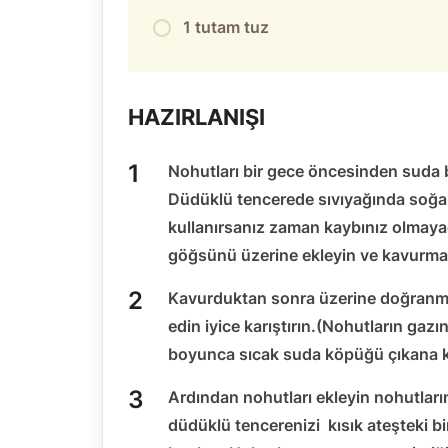
1 tutam tuz
HAZIRLANIŞI
Nohutları bir gece öncesinden suda 
Düdüklü tencerede sıvıyağında soğa
kullanırsanız zaman kaybınız olmay
göğsünü üzerine ekleyin ve kavurma
Kavurduktan sonra üzerine doğranmış
edin iyice karıştırın.(Nohutların gazı
boyunca sıcak suda köpüğü çıkana 
Ardından nohutları ekleyin nohutları
düdüklü tencerenizi kısık ateşteki 