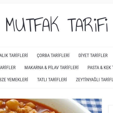
MUTFAK TARiFi
ALIK TARIFLERI
ÇORBA TARIFLERI
DIYET TARIFLER
TARIFLER
MAKARNA & PILAV TARIFLERI
PASTA & KEK 
BZE YEMEKLERI
TATLI TARIFLERI
ZEYTINYAĞLI TARIF