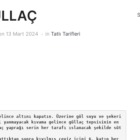
LLAÇ
on
13 Mart 2024
in
Tatlı Tarifleri
elince altını kapatın. Üzerine gül suyu ve şekeri 
l yanmayacak kıvama gelince güllaç tepsisinin en 
aç yaprağı serin her tarafı ıslanacak şekilde süt 
attıktan sonra kıyılmış ceviz içini 6. katın her 