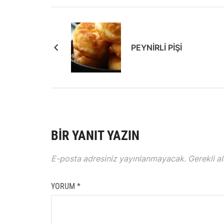
PEYNİRLİ PİŞİ
BIR YANIT YAZIN
E-posta adresiniz yayınlanmayacak.
Gerekli a
YORUM
*