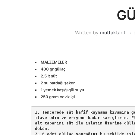
GÜ
Written by
mutfaktarifi
MALZEMELER
400 gr güllaç
2.5 lt süt
2 su bardağı şeker
1 yemek kaşığı gül suyu
250 gram ceviz içi
1. Tencerede süt hafif kaynama kıvamına g
ilave edin ve eriyene kadar karıştırın. E
alt tabanını süt ile ıslatın üzerine güll
dökün. 

2. 6 adet güllaç yaprağını bu şekilde ısl