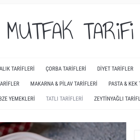
MUTFAK TARiFi
ALIK TARIFLERI
ÇORBA TARIFLERI
DIYET TARIFLER
TARIFLER
MAKARNA & PILAV TARIFLERI
PASTA & KEK 
BZE YEMEKLERI
TATLI TARIFLERI
ZEYTINYAĞLI TARIF