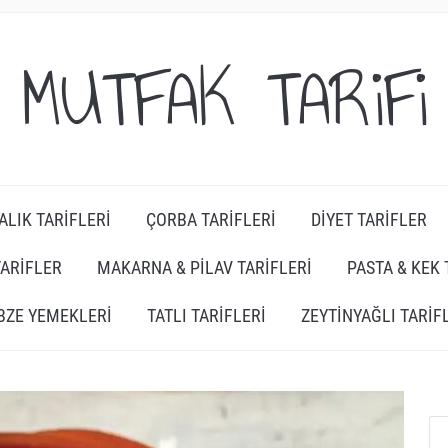
MUTFAK TARiFi
ALIK TARIFLERI
ÇORBA TARIFLERI
DIYET TARIFLER
TARIFLER
MAKARNA & PILAV TARIFLERI
PASTA & KEK 
BZE YEMEKLERI
TATLI TARIFLERI
ZEYTINYAĞLI TARIF