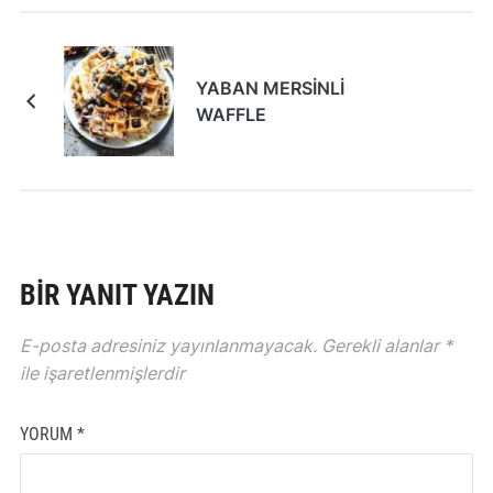
YABAN MERSİNLİ
WAFFLE
BIR YANIT YAZIN
E-posta adresiniz yayınlanmayacak.
Gerekli alanlar
*
ile işaretlenmişlerdir
YORUM
*