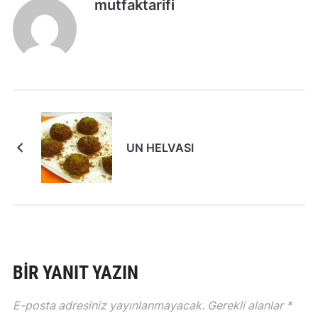
mutfaktarifi
UN HELVASI
BIR YANIT YAZIN
E-posta adresiniz yayınlanmayacak.
Gerekli alanlar
*