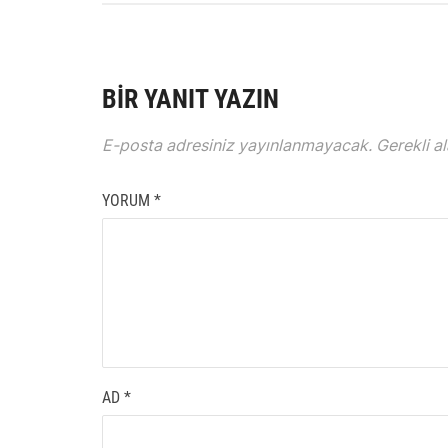
BIR YANIT YAZIN
E-posta adresiniz yayınlanmayacak.
Gerekli a
YORUM
*
AD
*