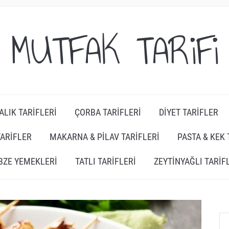
MUTFAK TARiFi
ALIK TARIFLERI
ÇORBA TARIFLERI
DIYET TARIFLER
TARIFLER
MAKARNA & PILAV TARIFLERI
PASTA & KEK 
BZE YEMEKLERI
TATLI TARIFLERI
ZEYTINYAĞLI TARIF