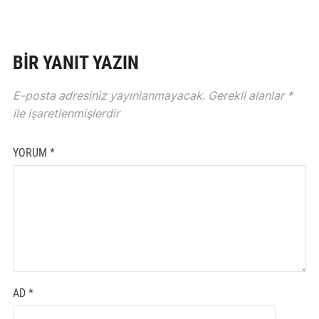
BIR YANIT YAZIN
E-posta adresiniz yayınlanmayacak.
Gerekli alanlar
*
ile işaretlenmişlerdir
YORUM
*
AD
*