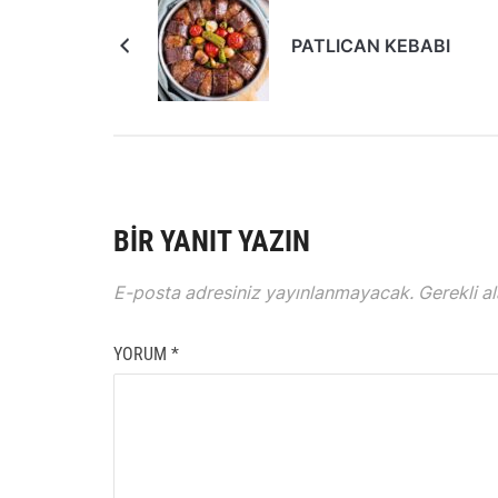
PATLICAN KEBABI
BIR YANIT YAZIN
E-posta adresiniz yayınlanmayacak.
Gerekli a
YORUM
*