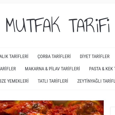
MUTFAK TARiFi
ALIK TARIFLERI
ÇORBA TARIFLERI
DIYET TARIFLER
TARIFLER
MAKARNA & PILAV TARIFLERI
PASTA & KEK 
BZE YEMEKLERI
TATLI TARIFLERI
ZEYTINYAĞLI TARIF