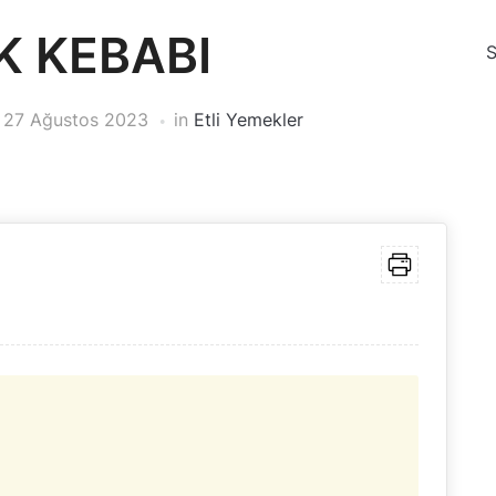
K KEBABI
n
27 Ağustos 2023
in
Etli Yemekler