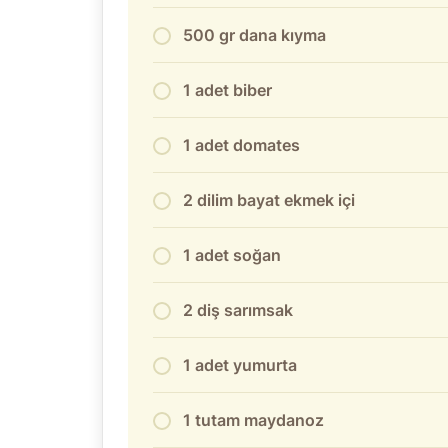
500 gr dana kıyma
1 adet biber
1 adet domates
2 dilim bayat ekmek içi
1 adet soğan
2 diş sarımsak
1 adet yumurta
1 tutam maydanoz