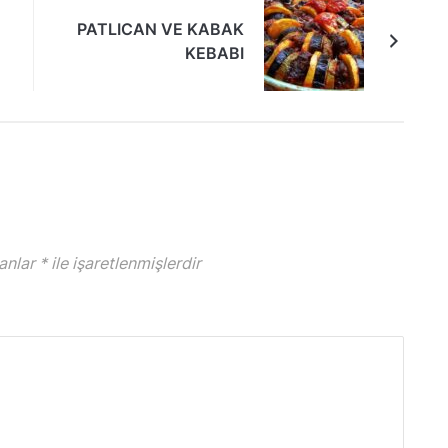
PATLICAN VE KABAK
KEBABI
lanlar
*
ile işaretlenmişlerdir